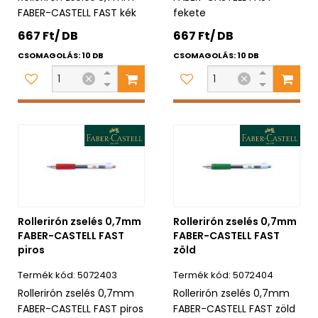
FABER-CASTELL FAST kék
fekete
667 Ft/ DB
667 Ft/ DB
CSOMAGOLÁS: 10 DB
CSOMAGOLÁS: 10 DB
Rollerirón zselés 0,7mm
Rollerirón zselés 0,7mm
FABER-CASTELL FAST
FABER-CASTELL FAST
piros
zöld
5072403
5072404
Rollerirón zselés 0,7mm
Rollerirón zselés 0,7mm
FABER-CASTELL FAST piros
FABER-CASTELL FAST zöld