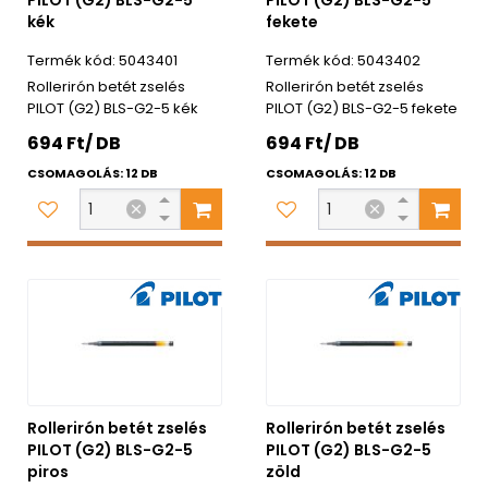
kék
fekete
5043401
5043402
Rollerirón betét zselés
Rollerirón betét zselés
PILOT (G2) BLS-G2-5 kék
PILOT (G2) BLS-G2-5 fekete
694 Ft/ DB
694 Ft/ DB
CSOMAGOLÁS: 12 DB
CSOMAGOLÁS: 12 DB
Rollerirón betét zselés
Rollerirón betét zselés
PILOT (G2) BLS-G2-5
PILOT (G2) BLS-G2-5
piros
zöld