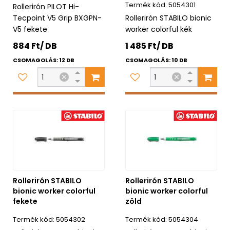
5054301
Rollerirón PILOT Hi-
Tecpoint V5 Grip BXGPN-
Rollerirón STABILO bionic
V5 fekete
worker colorful kék
884 Ft/ DB
1 485 Ft/ DB
CSOMAGOLÁS: 12 DB
CSOMAGOLÁS: 10 DB
Rollerirón STABILO
Rollerirón STABILO
bionic worker colorful
bionic worker colorful
fekete
zöld
5054302
5054304