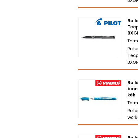
BXGP
Roll
Tecp
BXG
Rolle
Tecp
BXGP
Roll
bion
kék
Rolle
work
Roll