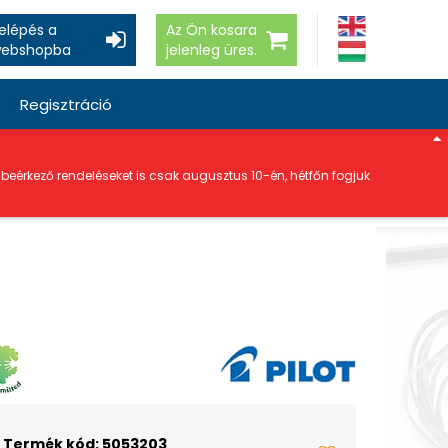
elépés a
Az Ön kosara
ebshopba
jelenleg üres.
Regisztráció
a beérkező rendeléseket is csak augusztus 10-én, hétfőn fogjuk
Termék kód: 5053203