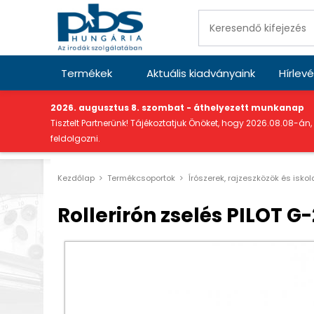
Termékek
Aktuális kiadványaink
Hírlevé
"
2026. augusztus 8. szombat - áthelyezett munkanap
Tisztelt Partnerünk! Tájékoztatjuk Önöket, hogy 2026.08.08-án,
feldolgozni.
Kezdőlap
Termékcsoportok
Írószerek, rajzeszközök és isko
Rollerirón zselés PILOT G-