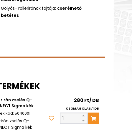
Golyós- rollerirónok fajtája:
cserélhető
betétes
 TERMÉKEK
erirón zselés Q-
280 Ft/ DB
NECT Sigma kék
CSOMAGOLÁS: 1 DB
5040001
rirón zselés Q-
ECT Sigma kék