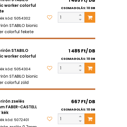
1 485 Ft/ DB
ic worker colorful
CSOMAGOLÁS: 10 DB
te
5054302
rirón STABILO bionic
er colorful fekete
erirón STABILO
1 485 Ft/ DB
ic worker colorful
CSOMAGOLÁS: 10 DB
5054304
rirón STABILO bionic
r colorful zöld
erirón zselés
667 Ft/ DB
mm FABER-CASTELL
CSOMAGOLÁS: 10 DB
 kék
5072401
erirón zselés 0,7mm