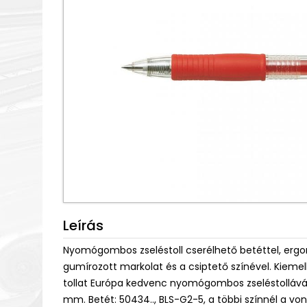
Leírás
Nyomógombos zseléstoll cserélhető betéttel, ergon
gumírozott markolat és a csiptető színével. Kiemel
tollat Európa kedvenc nyomógombos zseléstollává. K
mm. Betét: 50434.., BLS-G2-5, a többi színnél a v