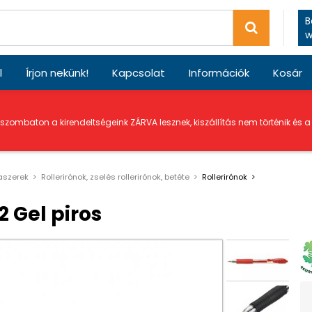
B
w
l
Írjon nekünk!
Kapcsolat
Információk
Kosár
 szombaton a kirendeltségeink ZÁRVA lesznek, kiszállítás nem történik és 
laszerek
Rollerirónok, zselés rollerirónok, betéte
Rollerirónok
2 Gel piros