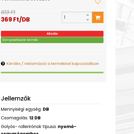
619 Ft
369 Ft/DB
Akciós
Környezetbarát termék
Kérdés / reklamáció a termékkel kapcsolatban
Jellemzők
Mennyiségi egység:
DB
Csomagolás:
12 DB
Golyós- rollerirónok típusa:
nyomó-
csavarógombos