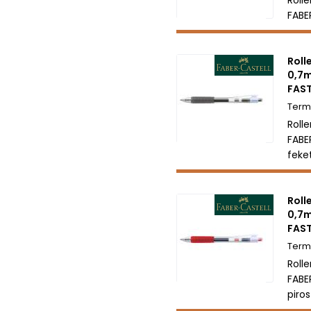
FABE
Roll
0,7
FAST
Roll
FABE
feke
Roll
0,7
FAST
Roll
FABE
piros