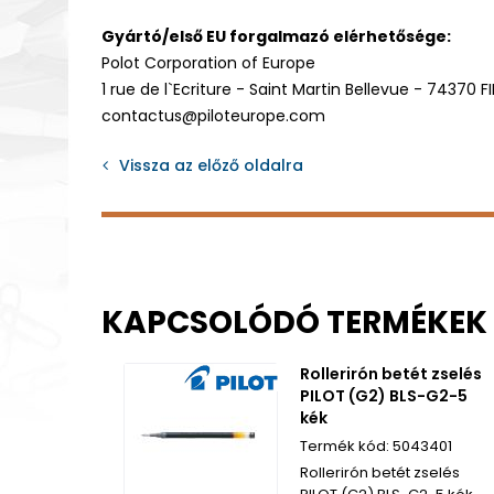
Gyártó/első EU forgalmazó elérhetősége:
Polot Corporation of Europe
1 rue de l`Ecriture - Saint Martin Bellevue - 74370 F
contactus@piloteurope.com
Vissza az előző oldalra
KAPCSOLÓDÓ TERMÉKEK
Rollerirón betét zselés
PILOT (G2) BLS-G2-5
kék
5043401
Rollerirón betét zselés