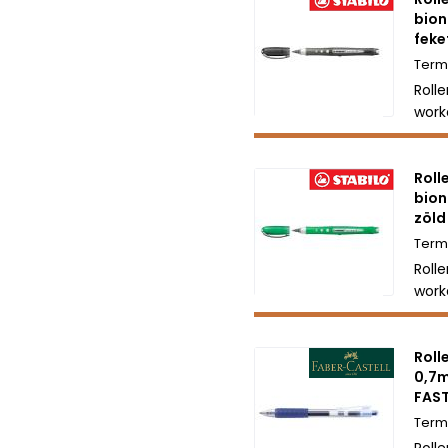
bion
feke
Rolle
work
Roll
bion
zöld
Rolle
worke
Roll
0,7
FAST
Roll