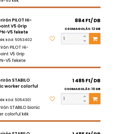
N-V5 kék
erirón PILOT Hi-
884 Ft/ DB
oint V5 Grip
CSOMAGOLÁS: 12 DB
PN-V5 fekete
5053402
rirón PILOT Hi-
oint V5 Grip
N-V5 fekete
erirón STABILO
1 485 Ft/ DB
ic worker colorful
CSOMAGOLÁS: 10 DB
5054301
rirón STABILO bionic
er colorful kék
erirón STABILO