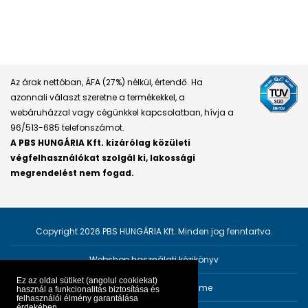
Az árak nettóban, ÁFA (27%) nélkül, értendő. Ha
azonnali választ szeretne a termékekkel, a
webáruházzal vagy cégünkkel kapcsolatban, hívja a
96/513-685 telefonszámot.
A PBS HUNGÁRIA Kft. kizárólag közületi
végfelhasználókat szolgál ki, lakossági
megrendelést nem fogad.
Copyright 2026 PBS HUNGÁRIA Kft. Minden jog fenntartva.
Webshop használati kézikönyv
Ez az oldal sütiket (angolul cookiekat)
Személyes adatok védelme
használ a funkcionalitás biztosítása és
felhasználói élmény garantálása
érdekében.