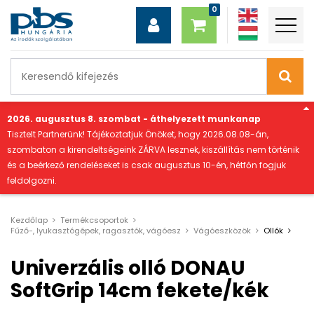
"
2026. augusztus 8. szombat - áthelyezett munkanap
Tisztelt Partnerünk! Tájékoztatjuk Önöket, hogy 2026.08.08-án,
szombaton a kirendeltségeink ZÁRVA lesznek, kiszállítás nem történik
és a beérkező rendeléseket is csak augusztus 10-én, hétfőn fogjuk
feldolgozni.
Kezdőlap
Termékcsoportok
Fűző-, lyukasztógépek, ragasztók, vágóesz
Vágóeszközök
Ollók
Univerzális olló DONAU
SoftGrip 14cm fekete/kék