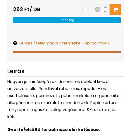
262 Ft/ DB
Újdonság
Kérdés / reklamáció a termékkel kapcsolatban
Leírás
Nagyon jó minőségű rozsdamentes acélból készült
univerzális olló. Rendkívül robusztus, repedés- és
csorbulásálló, gumírozott, puha markolatú ergonomikus,
allergénmentes markolattal rendelkezik. Papír, karton,
fényképek, ragasztószalag vágásához. Szín: fekete és
kék.
Gyártó/első EU forgalmazó elérhetősége: