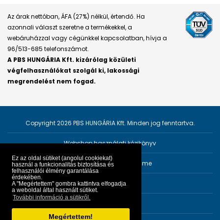
Az árak nettóban, ÁFA (27%) nélkül, értendő. Ha
azonnali választ szeretne a termékekkel, a
webáruházzal vagy cégünkkel kapcsolatban, hívja a
96/513-685 telefonszámot.
A PBS HUNGÁRIA Kft. kizárólag közületi
végfelhasználókat szolgál ki, lakossági
megrendelést nem fogad.
Copyright 2026 PBS HUNGÁRIA Kft. Minden jog fenntartva.
Webshop használati kézikönyv
Ez az oldal sütiket (angolul cookiekat)
Személyes adatok védelme
használ a funkcionalitás biztosítása és
felhasználói élmény garantálása
érdekében.
Impresszum
A "Megértettem" gombra kattintva elfogadja
a weboldal által használt sütiket.
További információ a sütikről.
ÁSZF
Megértettem!