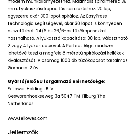
modern munkakörnyezethez. Maximális spirálméret: 38
mm. Lyukasztási kapacitás spirálozáshoz: 20 lap,
egyszerre akár 300 lapot spiráloz. Az EasyPress
technológia segítségével, akár 30 lapot is könnyedén
összetűzhet. 24/6 és 26/6-os tűzőkapcsokkal
használható. A lyukasztó kapacitása: 30 lap, választható
2 vagy 4 lyukas opcióval. A Perfect Align rendszer
lehetővé teszi a megfelelő méretű spirálozási kellékek
kiválasztását. A csomag 1000 db tűzőkapcsot tartalmaz.
Garancia: 2 év.
Gyártó/első EU forgalmazó elérhetősége:
Fellowes Holdings B .V.
Gesworenhoekseweg 3a 5047 TM Tilburg The
Netherlands
www.fellowes.com
Jellemzők