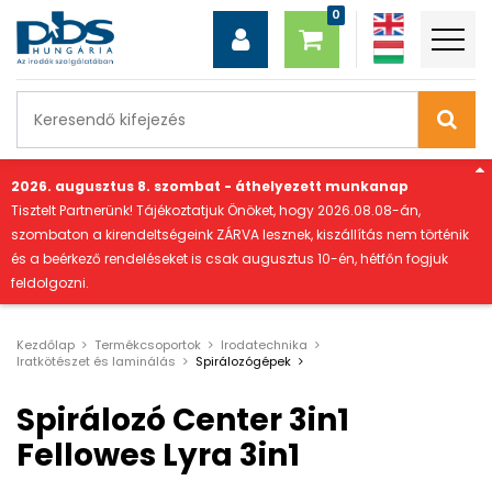
"
2026. augusztus 8. szombat - áthelyezett munkanap
Tisztelt Partnerünk! Tájékoztatjuk Önöket, hogy 2026.08.08-án,
szombaton a kirendeltségeink ZÁRVA lesznek, kiszállítás nem történik
és a beérkező rendeléseket is csak augusztus 10-én, hétfőn fogjuk
feldolgozni.
Kezdőlap
Termékcsoportok
Irodatechnika
Iratkötészet és laminálás
Spirálozógépek
Spirálozó Center 3in1
Fellowes Lyra 3in1