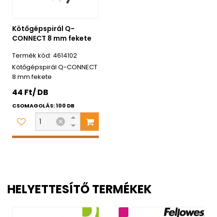
Kötőgépspirál Q-
CONNECT 8 mm fekete
4614102
Kötőgépspirál Q-CONNECT
8 mm fekete
44 Ft/ DB
CSOMAGOLÁS: 100 DB
HELYETTESÍTŐ TERMÉKEK
2 év garancia