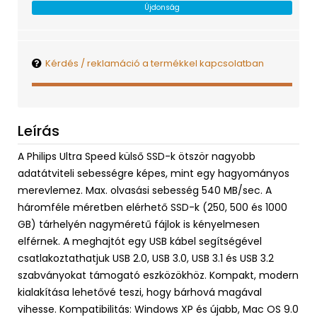
Újdonság
Kérdés / reklamáció a termékkel kapcsolatban
Leírás
A Philips Ultra Speed külső SSD-k ötször nagyobb
adatátviteli sebességre képes, mint egy hagyományos
merevlemez. Max. olvasási sebesség 540 MB/sec. A
háromféle méretben elérhető SSD-k (250, 500 és 1000
GB) tárhelyén nagyméretű fájlok is kényelmesen
elférnek. A meghajtót egy USB kábel segítségével
csatlakoztathatjuk USB 2.0, USB 3.0, USB 3.1 és USB 3.2
szabványokat támogató eszközökhöz. Kompakt, modern
kialakítása lehetővé teszi, hogy bárhová magával
vihesse. Kompatibilitás: Windows XP és újabb, Mac OS 9.0