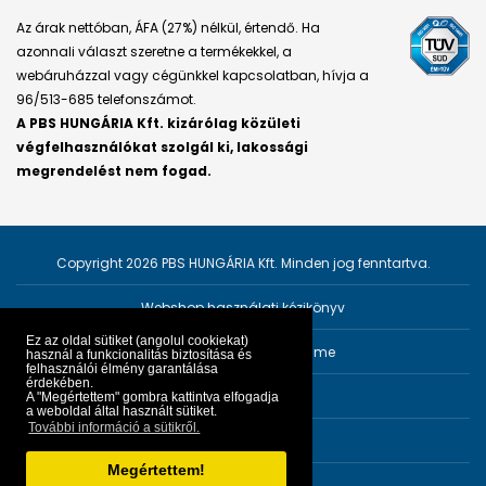
Az árak nettóban, ÁFA (27%) nélkül, értendő. Ha
azonnali választ szeretne a termékekkel, a
webáruházzal vagy cégünkkel kapcsolatban, hívja a
96/513-685 telefonszámot.
A PBS HUNGÁRIA Kft. kizárólag közületi
végfelhasználókat szolgál ki, lakossági
megrendelést nem fogad.
Copyright 2026 PBS HUNGÁRIA Kft. Minden jog fenntartva.
Webshop használati kézikönyv
Ez az oldal sütiket (angolul cookiekat)
Személyes adatok védelme
használ a funkcionalitás biztosítása és
felhasználói élmény garantálása
érdekében.
Impresszum
A "Megértettem" gombra kattintva elfogadja
a weboldal által használt sütiket.
További információ a sütikről.
ÁSZF
Megértettem!