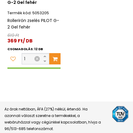
G-2 Gel fehér
5053205
Rollerirón zselés PILOT G-
2 Gel fehér
619 Ft
369 Ft/ DB
CSOMAGOLÁS: 12 DB
Az árak nettóban, ÁFA (27%) nélkül, értendő. Ha
azonnali választ szeretne a termékekkel, a
webáruházzal vagy cégünkkel kapcsolatban, hívja a
96/513-685 telefonszámot.