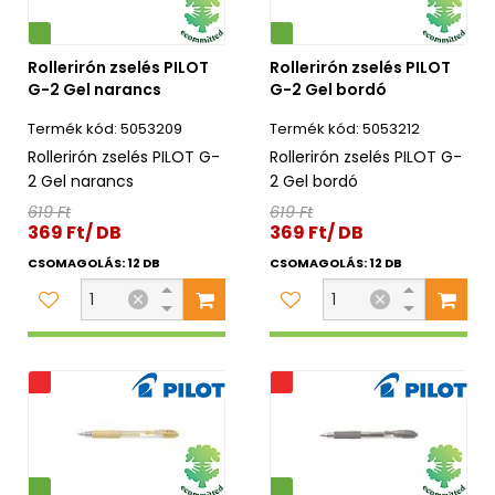
Környezetbarát
Rollerirón zselés PILOT
Rollerirón zselés PILOT
G-2 Gel narancs
G-2 Gel bordó
5053209
5053212
Rollerirón zselés PILOT G-
Rollerirón zselés PILOT G-
2 Gel narancs
2 Gel bordó
619 Ft
619 Ft
369 Ft/ DB
369 Ft/ DB
CSOMAGOLÁS: 12 DB
CSOMAGOLÁS: 12 DB
s
Akciós
Környezetbarát