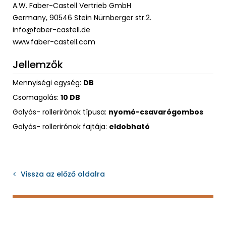
A.W. Faber-Castell Vertrieb GmbH
Germany, 90546 Stein Nürnberger str.2.
info@faber-castell.de
www.faber-castell.com
Jellemzők
Mennyiségi egység:
DB
Csomagolás:
10 DB
Golyós- rollerirónok típusa:
nyomó-csavarógombos
Golyós- rollerirónok fajtája:
eldobható
Vissza az előző oldalra