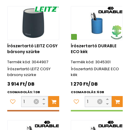
Környezetbarát
Írószertartó LEITZ COSY
Írószertartó DURABLE
bársony szürke
ECO kék
3044907
3045301
Írószertartó LEITZ COSY
Írószertartó DURABLE ECO
bársony szürke
kék
3 914 Ft/ DB
1 270 Ft/ DB
CSOMAGOLÁS: 1 DB
CSOMAGOLÁS: 6 DB