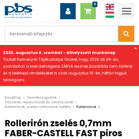
"
2026. augusztus 8. szombat - áthelyezett munkanap
Tisztelt Partnerünk! Tájékoztatjuk Önöket, hogy 2026.08.08-án,
szombaton a kirendeltségeink ZÁRVA lesznek, kiszállítás nem történik
és a beérkező rendeléseket is csak augusztus 10-én, hétfőn fogjuk
feldolgozni.
Kezdőlap
Termékcsoportok
Írószerek, rajzeszközök és iskolaszerek
Rollerirónok, zselés rollerirónok, betéte
Rollerirónok
Rollerirón zselés 0,7mm
FABER-CASTELL FAST piros