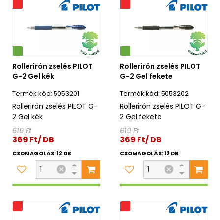
s
Akciós
Környezetbarát
Rollerirón zselés PILOT
Rollerirón zselés PILOT
G-2 Gel kék
G-2 Gel fekete
5053201
5053202
Rollerirón zselés PILOT G-
Rollerirón zselés PILOT G-
2 Gel kék
2 Gel fekete
619 Ft
619 Ft
369 Ft/ DB
369 Ft/ DB
CSOMAGOLÁS: 12 DB
CSOMAGOLÁS: 12 DB
s
Akciós