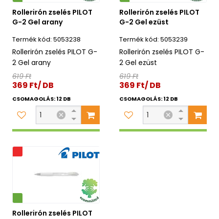
Rollerirón zselés PILOT
Rollerirón zselés PILOT
G-2 Gel arany
G-2 Gel ezüst
5053238
5053239
Rollerirón zselés PILOT G-
Rollerirón zselés PILOT G-
2 Gel arany
2 Gel ezüst
619 Ft
619 Ft
369 Ft/ DB
369 Ft/ DB
CSOMAGOLÁS: 12 DB
CSOMAGOLÁS: 12 DB
s
Rollerirón zselés PILOT