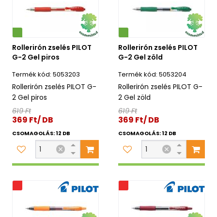
Környezetbarát
Rollerirón zselés PILOT
Rollerirón zselés PILOT
G-2 Gel piros
G-2 Gel zöld
5053203
5053204
Rollerirón zselés PILOT G-
Rollerirón zselés PILOT G-
2 Gel piros
2 Gel zöld
619 Ft
619 Ft
369 Ft/ DB
369 Ft/ DB
CSOMAGOLÁS: 12 DB
CSOMAGOLÁS: 12 DB
s
Akciós