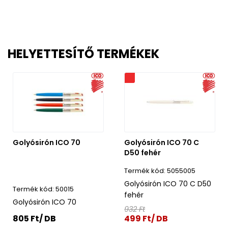
HELYETTESÍTŐ TERMÉKEK
Akciós
Golyósirón ICO 70
Golyósirón ICO 70 C
D50 fehér
5055005
Golyósirón ICO 70 C D50
50015
fehér
Golyósirón ICO 70
932 Ft
805 Ft/ DB
499 Ft/ DB