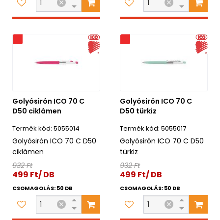
s
Akciós
Golyósirón ICO 70 C
Golyósirón ICO 70 C
D50 ciklámen
D50 türkiz
5055014
5055017
Golyósirón ICO 70 C D50
Golyósirón ICO 70 C D50
ciklámen
türkiz
932 Ft
932 Ft
499 Ft/ DB
499 Ft/ DB
CSOMAGOLÁS: 50 DB
CSOMAGOLÁS: 50 DB