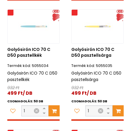
s
Akciós
Golyósirón ICO 70 C
Golyósirón ICO 70 C
D50 pasztellkék
D50 pasztellsárga
5055034
5055035
Golyósirón ICO 70 C D50
Golyósirón ICO 70 C D50
pasztellkék
pasztellsárga
932 Ft
932 Ft
499 Ft/ DB
499 Ft/ DB
CSOMAGOLÁS: 50 DB
CSOMAGOLÁS: 50 DB