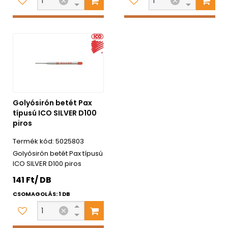
Golyósirón betét Pax
típusú ICO SILVER D100
piros
5025803
Golyósirón betét Pax típusú
ICO SILVER D100 piros
141 Ft/ DB
CSOMAGOLÁS: 1 DB