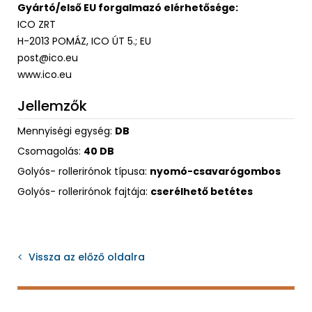
Gyártó/első EU forgalmazó elérhetősége:
ICO ZRT
H-2013 POMÁZ, ICO ÚT 5.; EU
post@ico.eu
www.ico.eu
Jellemzők
Mennyiségi egység:
DB
Csomagolás:
40 DB
Golyós- rollerirónok típusa:
nyomó-csavarógombos
Golyós- rollerirónok fajtája:
cserélhető betétes
Vissza az előző oldalra