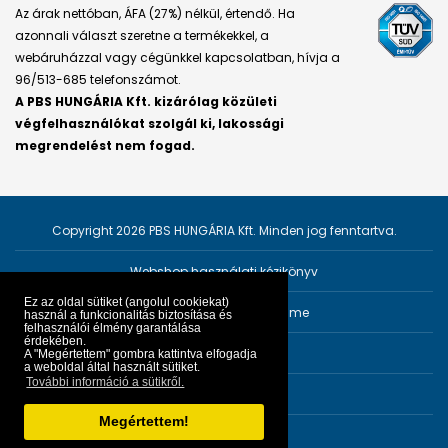
Az árak nettóban, ÁFA (27%) nélkül, értendő. Ha
azonnali választ szeretne a termékekkel, a
webáruházzal vagy cégünkkel kapcsolatban, hívja a
96/513-685 telefonszámot.
A PBS HUNGÁRIA Kft. kizárólag közületi
végfelhasználókat szolgál ki, lakossági
megrendelést nem fogad.
Copyright 2026 PBS HUNGÁRIA Kft. Minden jog fenntartva.
Webshop használati kézikönyv
Ez az oldal sütiket (angolul cookiekat)
Személyes adatok védelme
használ a funkcionalitás biztosítása és
felhasználói élmény garantálása
érdekében.
Impresszum
A "Megértettem" gombra kattintva elfogadja
a weboldal által használt sütiket.
További információ a sütikről.
ÁSZF
Megértettem!
Fejlesztő:
PRGroup