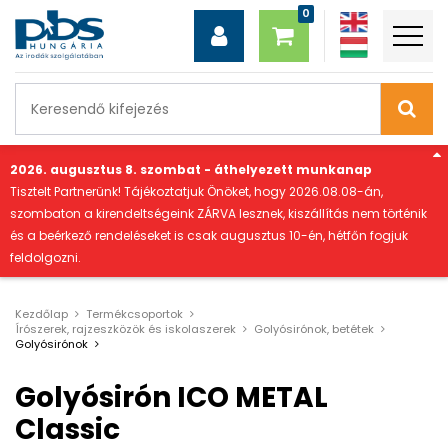
"
2026. augusztus 8. szombat - áthelyezett munkanap
Tisztelt Partnerünk! Tájékoztatjuk Önöket, hogy 2026.08.08-án,
szombaton a kirendeltségeink ZÁRVA lesznek, kiszállítás nem történik
és a beérkező rendeléseket is csak augusztus 10-én, hétfőn fogjuk
feldolgozni.
Kezdőlap
Termékcsoportok
Írószerek, rajzeszközök és iskolaszerek
Golyósirónok, betétek
Golyósirónok
Golyósirón ICO METAL
Classic