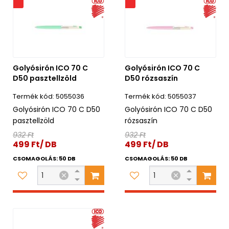
s
Akciós
Golyósirón ICO 70 C
Golyósirón ICO 70 C
D50 pasztellzöld
D50 rózsaszín
5055036
5055037
Golyósirón ICO 70 C D50
Golyósirón ICO 70 C D50
pasztellzöld
rózsaszín
932 Ft
932 Ft
499 Ft/ DB
499 Ft/ DB
CSOMAGOLÁS: 50 DB
CSOMAGOLÁS: 50 DB