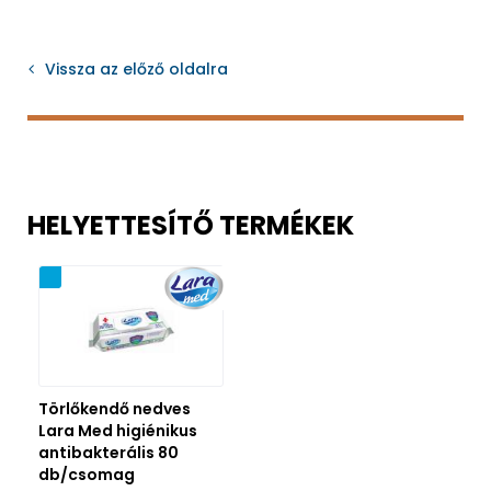
Vissza az előző oldalra
HELYETTESÍTŐ TERMÉKEK
nság
Törlőkendő nedves
Lara Med higiénikus
antibakterális 80
db/csomag