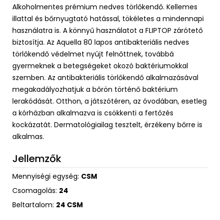
Alkoholmentes prémium nedves törlőkendő. Kellemes
illattal és bőrnyugtató hatással, tökéletes a mindennapi
használatra is. A könnyű használatot a FLIPTOP zárótető
biztosítja. Az Aquella 80 lapos antibakteriális nedves
törlőkendő védelmet nyújt felnőttnek, továbbá
gyermeknek a betegségeket okozó baktériumokkal
szemben. Az antibakteriális törlőkendő alkalmazásával
megakadályozhatjuk a bőrön történő baktérium
lerakódását. Otthon, a játszótéren, az óvodában, esetleg
a kórházban alkalmazva is csökkenti a fertőzés
kockázatát. Dermatológiailag tesztelt, érzékeny bőrre is
alkalmas.
Jellemzők
Mennyiségi egység:
CSM
Csomagolás:
24
Beltartalom:
24 CSM