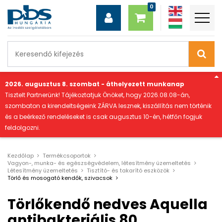
"
2026. augusztus 8. szombat - áthelyezett munkanap
Tisztelt Partnerünk! Tájékoztatjuk Önöket, hogy 2026.08.08-án,
szombaton a kirendeltségeink ZÁRVA lesznek, kiszállítás nem történik
és a beérkező rendeléseket is csak augusztus 10-én, hétfőn fogjuk
feldolgozni.
Kezdőlap
Termékcsoportok
Vagyon-, munka- és egészségvédelem, létesítmény üzemeltetés
Létesítmény üzemeltetés
Tisztító- és takarító eszközök
Törlő és mosogató kendők, szivacsok
Törlőkendő nedves Aquella
antibakteriális 80