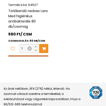
64527
Törlőkendő nedves Lara
Med higiénikus
antibakterális 80
db/csomag
590 Ft/ CSM
CSOMAGOLÁS: 80 DB/CSM
Az árak nettóban, ÁFA (27%) nélkül, értendő. Ha
azonnali választ szeretne a termékekkel, a
webáruházzal vagy cégünkkel kapcsolatban, hívja a
96/513-685 telefonszámot.