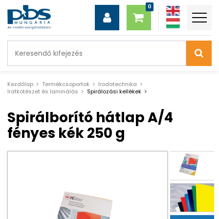
Kezdőlap
Termékcsoportok
Irodatechnika
Iratkötészet és laminálás
Spirálozási kellékek
Spirálborító hátlap A/4
fényes kék 250 g