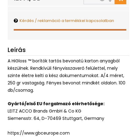
Kérdés / reklamáció a termékkel kapcsolatban
Leírás
A HiGloss ™ borítók tartós bevonatú karton anyagból
készülnek. Rendkívüli fényvisszaverő felülettel, mely
szinte életre kelti a kész dokumentumokat. A/4 méret,
250 gr vastagság. Fényes bevonat mindkét oldalon. 100
db/csomag.
Gyártó/első EU forgalmazó elérhetősége:
LEITZ ACCO Brands GmbH & Co KG
Siemensstr. 64, D-70469 Stuttgart, Germany
https://www.gbceurope.com