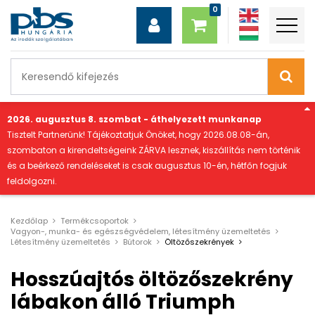
"
2026. augusztus 8. szombat - áthelyezett munkanap
Tisztelt Partnerünk! Tájékoztatjuk Önöket, hogy 2026.08.08-án,
szombaton a kirendeltségeink ZÁRVA lesznek, kiszállítás nem történik
és a beérkező rendeléseket is csak augusztus 10-én, hétfőn fogjuk
feldolgozni.
Kezdőlap
Termékcsoportok
Vagyon-, munka- és egészségvédelem, létesítmény üzemeltetés
Létesítmény üzemeltetés
Bútorok
Öltözőszekrények
Hosszúajtós öltözőszekrény
lábakon álló Triumph