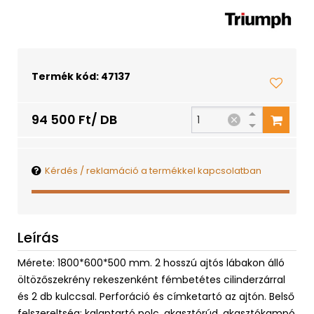
Termék kód: 47137
94 500 Ft/ DB
Kérdés / reklamáció a termékkel kapcsolatban
Leírás
Mérete: 1800*600*500 mm. 2 hosszú ajtós lábakon álló
öltözőszekrény rekeszenként fémbetétes cilinderzárral
és 2 db kulccsal. Perforáció és címketartó az ajtón. Belső
felszereltség: kalaptartó polc, akasztórúd, akasztókampó