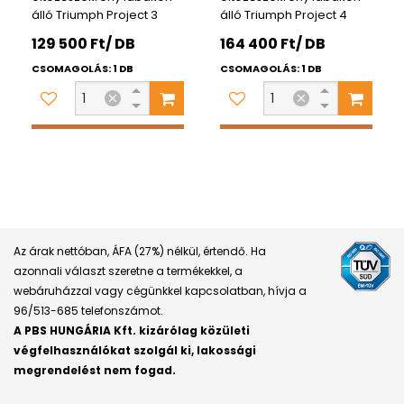
álló Triumph Project 3
álló Triumph Project 4
129 500 Ft/ DB
164 400 Ft/ DB
CSOMAGOLÁS: 1 DB
CSOMAGOLÁS: 1 DB
Az árak nettóban, ÁFA (27%) nélkül, értendő. Ha
azonnali választ szeretne a termékekkel, a
webáruházzal vagy cégünkkel kapcsolatban, hívja a
96/513-685 telefonszámot.
A PBS HUNGÁRIA Kft. kizárólag közületi
végfelhasználókat szolgál ki, lakossági
megrendelést nem fogad.