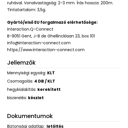
ruhával. Vonalvastagság: 2-3 mm. Írás hossza: 200m.
Tintatartalom: 3,5g.
Gyártó/első EU forgalmazó elérhetősége:
Interaction.Q-Connect
B-9051 Gent, J-B de Ghellincklaan 23, box 101
info@interaction-connect.com
https://www.interaction-connect.com
Jellemzők
Mennyiségi egység:
KLT
Csomagolás:
4 DB / KLT
hegykialakítás:
kerekített
kiszerelés:
készlet
Dokumentumok
Biztonsági adatlap:
letöltés