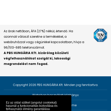
Az árak nettóban, ÁFA (27%) nélkül, értendő. Ha
azonnali választ szeretne a termékekkel, a
webáruházzal vagy cégünkkel kapcsolatban, hívja a
96/513-685 telefonszámot.
A PBS HUNGÁRIA Kft. kizárólag közületi
végfelhasználókat szolgál ki, lakossági
megrendelést nem fogad.
Copyright 2026 PBS HUNGÁRIA Kft. Minden jog fenntartva.
Webshop használati kézikönyv
Ez az oldal sütiket (angolul cookiekat)
Személyes adatok védelme
használ a funkcionalitás biztosítása és
felhasználói élmény garantálása