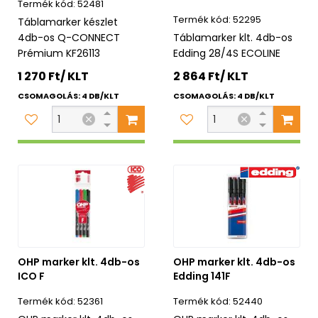
52481
52295
Táblamarker készlet
4db-os Q-CONNECT
Táblamarker klt. 4db-os
Prémium KF26113
Edding 28/4S ECOLINE
1 270 Ft/ KLT
2 864 Ft/ KLT
CSOMAGOLÁS: 4 DB/KLT
CSOMAGOLÁS: 4 DB/KLT
OHP marker klt. 4db-os
OHP marker klt. 4db-os
ICO F
Edding 141F
52361
52440