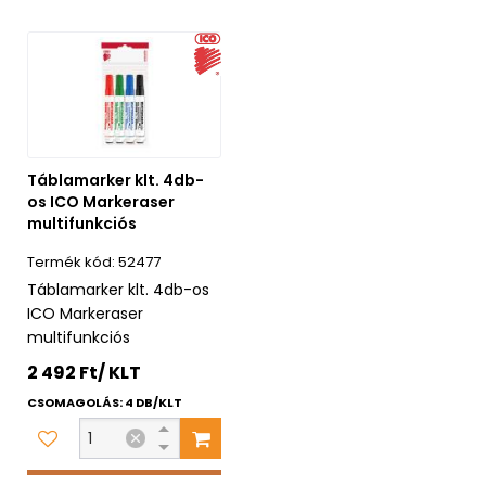
Táblamarker klt. 4db-
os ICO Markeraser
multifunkciós
52477
Táblamarker klt. 4db-os
ICO Markeraser
multifunkciós
2 492 Ft/ KLT
CSOMAGOLÁS: 4 DB/KLT