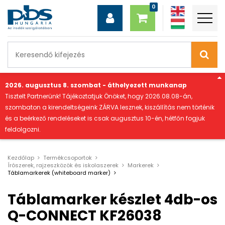
"
2026. augusztus 8. szombat - áthelyezett munkanap
Tisztelt Partnerünk! Tájékoztatjuk Önöket, hogy 2026.08.08-án,
szombaton a kirendeltségeink ZÁRVA lesznek, kiszállítás nem történik
és a beérkező rendeléseket is csak augusztus 10-én, hétfőn fogjuk
feldolgozni.
Kezdőlap
Termékcsoportok
Írószerek, rajzeszközök és iskolaszerek
Markerek
Táblamarkerek (whiteboard marker)
Táblamarker készlet 4db-os
Q-CONNECT KF26038