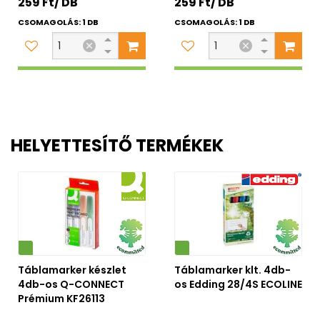
259 Ft/ DB
259 Ft/ DB
CSOMAGOLÁS: 1 DB
CSOMAGOLÁS: 1 DB
HELYETTESÍTŐ TERMÉKEK
Környezetbarát
Táblamarker készlet
Táblamarker klt. 4db-
4db-os Q-CONNECT
os Edding 28/4S ECOLINE
Prémium KF26113