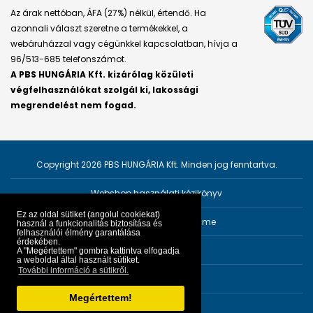
Az árak nettóban, ÁFA (27%) nélkül, értendő. Ha
azonnali választ szeretne a termékekkel, a
webáruházzal vagy cégünkkel kapcsolatban, hívja a
96/513-685 telefonszámot.
A PBS HUNGÁRIA Kft. kizárólag közületi
végfelhasználókat szolgál ki, lakossági
megrendelést nem fogad.
Copyright 2026 PBS HUNGÁRIA Kft. Minden jog fenntartva.
Webshop használati kézikönyv
Ez az oldal sütiket (angolul cookiekat)
Személyes adatok védelme
használ a funkcionalitás biztosítása és
felhasználói élmény garantálása
érdekében.
Impresszum
A "Megértettem" gombra kattintva elfogadja
a weboldal által használt sütiket.
További információ a sütikről.
ÁSZF
Megértettem!
Fejlesztő:
PRGroup