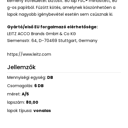
kemény írófelületet biztosít. 80 lap FSC® minősített, 80
g-os papírból. Fűzött kötés, amelynek köszönhetően a
lapok nagyobb igénybevétel esetén sem csúsznak ki.
Gyártó/első EU forgalmazó elérhetősége:
LEITZ ACCO Brands GmbH & Co KG
Siemensstr. 64, D-70469 Stuttgart, Germany
https://www.leitz.com
Jellemzők
Mennyiségi egység:
DB
Csomagolás:
6 DB
méret:
A/5
lapszám:
80,00
lapok típusa:
vonalas