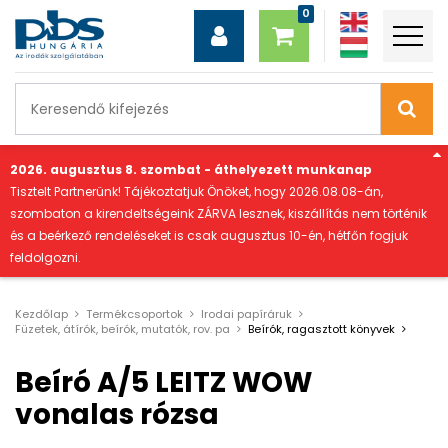
"
2026. augusztus 8. szombat - áthelyezett munkanap
Tisztelt Partnerünk! Tájékoztatjuk Önöket, hogy 2026.08.08-án,
szombaton a kirendeltségeink ZÁRVA lesznek, kiszállítás nem történik
és a beérkező rendeléseket is csak augusztus 10-én, hétfőn fogjuk
feldolgozni.
Kezdőlap
Termékcsoportok
Irodai papíráruk
Füzetek, átírók, beírók, mutatók, rov. pa
Beírók, ragasztott könyvek
Beíró A/5 LEITZ WOW
vonalas rózsa