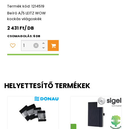
1214519
Beíró A/5 LEITZ WOW
kockás világoskék
2 431 Ft/ DB
CSOMAGOLÁS: 6 DB
HELYETTESÍTŐ TERMÉKEK
Környezetbarát