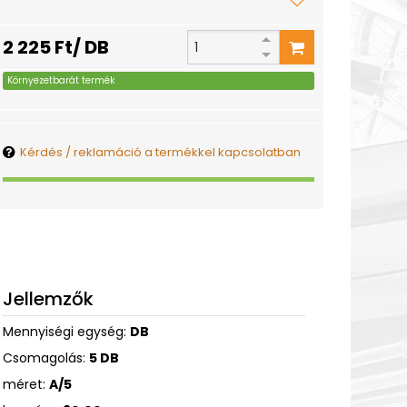
2 225 Ft/ DB
Környezetbarát termék
Kérdés / reklamáció a termékkel kapcsolatban
Jellemzők
Mennyiségi egység:
DB
Csomagolás:
5 DB
méret:
A/5