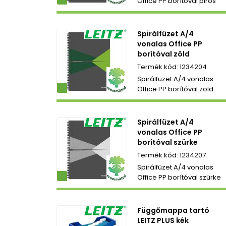
Office PP borítóval piros
Spirálfüzet A/4
vonalas Office PP
borítóval zöld
1234204
Spirálfüzet A/4 vonalas
ezetbarát
Office PP borítóval zöld
Spirálfüzet A/4
vonalas Office PP
borítóval szürke
1234207
Spirálfüzet A/4 vonalas
ezetbarát
Office PP borítóval szürke
Függőmappa tartó
LEITZ PLUS kék