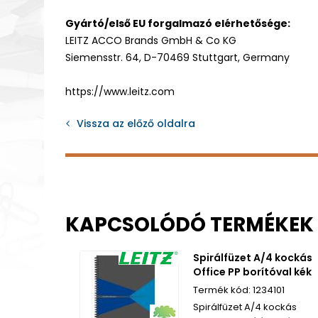
Gyártó/első EU forgalmazó elérhetősége:
LEITZ ACCO Brands GmbH & Co KG
Siemensstr. 64, D-70469 Stuttgart, Germany
https://www.leitz.com
Vissza az előző oldalra
KAPCSOLÓDÓ TERMÉKEK
Spirálfüzet A/4 kockás
Office PP borítóval kék
1234101
Spirálfüzet A/4 kockás