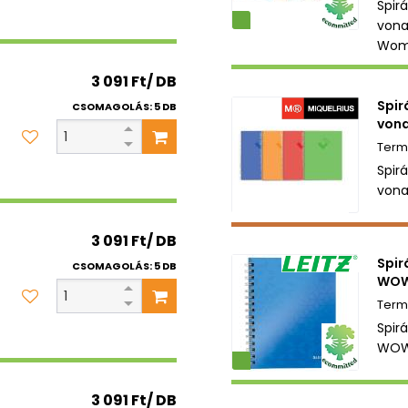
Spir
Környezetbarát
vona
Wom
3 091 Ft/ DB
Spir
CSOMAGOLÁS: 5 DB
vona
Spir
vona
3 091 Ft/ DB
Spir
CSOMAGOLÁS: 5 DB
WOW
Spirá
WOW 
Környezetbarát
3 091 Ft/ DB