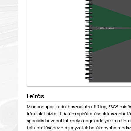
Leírás
Mindennapos irodai használatra. 90 lap, FSC® minősí
írófelület biztosít. A fém spirálkötésnek köszönhe
speciális bevonattal, mely megakadályozza a tint
feltüntetéséhez - a jegyzetek hatékonyabb rendsz