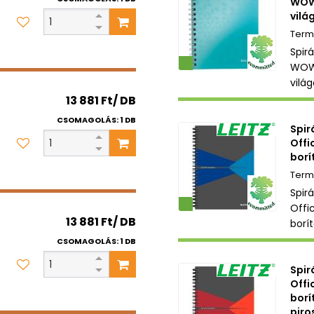
WOW
vilá
Spirá
Környezetbarát
WOW
vilá
13 881 Ft/ DB
CSOMAGOLÁS: 1 DB
Spir
Offi
borí
Spir
Környezetbarát
Offi
13 881 Ft/ DB
borí
CSOMAGOLÁS: 1 DB
Spir
Offi
borí
piro