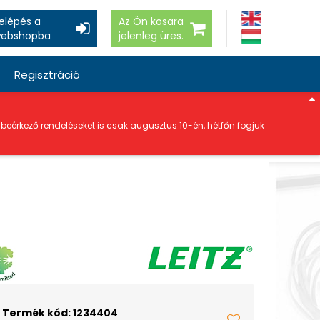
elépés a
Az Ön kosara
ebshopba
jelenleg üres.
Regisztráció
a beérkező rendeléseket is csak augusztus 10-én, hétfőn fogjuk
Termék kód: 1234404