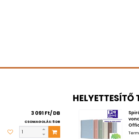
HELYETTESÍTŐ
3 091 Ft/ DB
Spir
von
CSOMAGOLÁS: 5 DB
Off