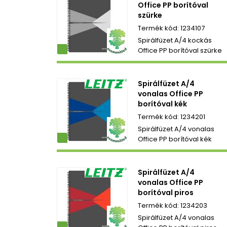
Office PP borítóval
szürke
1234107
Spirálfüzet A/4 kockás
ezetbarát
Office PP borítóval szürke
Spirálfüzet A/4
vonalas Office PP
borítóval kék
1234201
Spirálfüzet A/4 vonalas
ezetbarát
Office PP borítóval kék
Spirálfüzet A/4
vonalas Office PP
borítóval piros
1234203
Spirálfüzet A/4 vonalas
ezetbarát