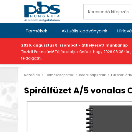
Termékek
Aktuális kiadványaink
Hírlevé
"
2026. augusztus 8. szombat - áthelyezett munkanap
Tisztelt Partnerünk! Tájékoztatjuk Önöket, hogy 2026.08.08-án,
feldolgozni.
Kezdőlap
Termékcsoportok
Irodai papíráruk
Füzetek, átír
Spirálfüzet A/5 vonalas O