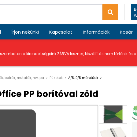
B
w
l
Írjon nekünk!
Kapcsolat
Információk
Kosár
 szombaton a kirendeltségeink ZÁRVA lesznek, kiszállítás nem történik és 
ók, beírók, mutatók, rov. pa
Füzetek
A/5, B/5 méretűek
ffice PP borítóval zöld