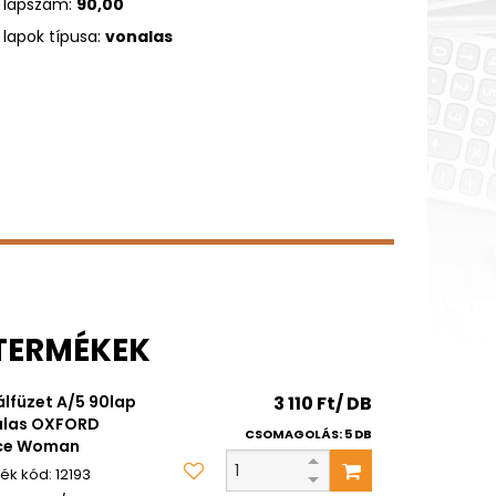
lapszám:
90,00
lapok típusa:
vonalas
 TERMÉKEK
álfüzet A/5 90lap
3 110 Ft/ DB
alas OXFORD
CSOMAGOLÁS: 5 DB
ice Woman
12193