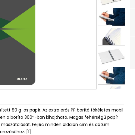
tett 80 g-os papír. Az extra erős PP borító tökéletes mobil
tően a borító 360°-ban kihajtható. Magas fehérségű papír
a maszatolását. Fejléc minden oldalon cím és dátum
erezéséhez. [1]