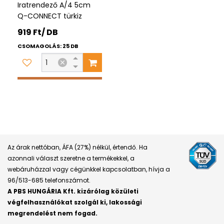
Iratrendező A/4 5cm
Q-CONNECT türkiz
919 Ft/ DB
CSOMAGOLÁS: 25 DB
Az árak nettóban, ÁFA (27%) nélkül, értendő. Ha
azonnali választ szeretne a termékekkel, a
webáruházzal vagy cégünkkel kapcsolatban, hívja a
96/513-685 telefonszámot.
A PBS HUNGÁRIA Kft. kizárólag közületi
végfelhasználókat szolgál ki, lakossági
megrendelést nem fogad.