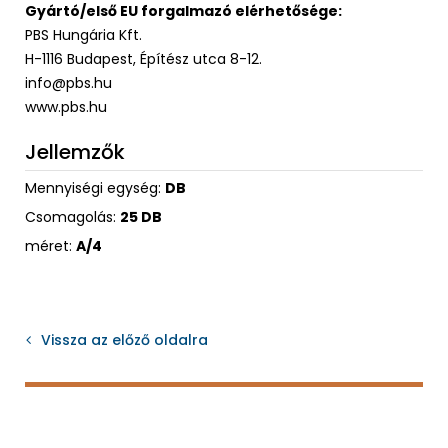
Gyártó/első EU forgalmazó elérhetősége:
PBS Hungária Kft.
H-1116 Budapest, Építész utca 8-12.
info@pbs.hu
www.pbs.hu
Jellemzők
Mennyiségi egység:
DB
Csomagolás:
25 DB
méret:
A/4
Vissza az előző oldalra