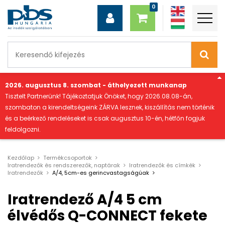
"
2026. augusztus 8. szombat - áthelyezett munkanap
Tisztelt Partnerünk! Tájékoztatjuk Önöket, hogy 2026.08.08-án,
szombaton a kirendeltségeink ZÁRVA lesznek, kiszállítás nem történik
és a beérkező rendeléseket is csak augusztus 10-én, hétfőn fogjuk
feldolgozni.
Kezdőlap
Termékcsoportok
Iratrendezők és rendszerezők, naptárak
Iratrendezők és címkék
Iratrendezők
A/4, 5cm-es gerincvastagságúak
Iratrendező A/4 5 cm
élvédős Q-CONNECT fekete