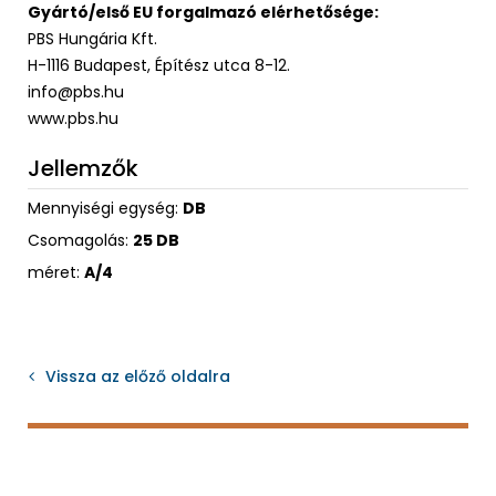
Gyártó/első EU forgalmazó elérhetősége:
PBS Hungária Kft.
H-1116 Budapest, Építész utca 8-12.
info@pbs.hu
www.pbs.hu
Jellemzők
Mennyiségi egység:
DB
Csomagolás:
25 DB
méret:
A/4
Vissza az előző oldalra