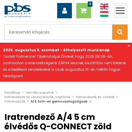
"
2026. augusztus 8. szombat - áthelyezett munkanap
Tisztelt Partnerünk! Tájékoztatjuk Önöket, hogy 2026.08.08-án,
szombaton a kirendeltségeink ZÁRVA lesznek, kiszállítás nem történik
és a beérkező rendeléseket is csak augusztus 10-én, hétfőn fogjuk
feldolgozni.
Kezdőlap
Termékcsoportok
Iratrendezők és rendszerezők, naptárak
Iratrendezők és címkék
Iratrendezők
A/4, 5cm-es gerincvastagságúak
Iratrendező A/4 5 cm
élvédős Q-CONNECT zöld