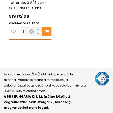
Iratrendező A/4 5cm
Q-CONNECT türkiz
919 Ft/ DB
CSOMAGOLÁS: 25 DB
Az árak nettóban, ÁFA (27%) nélkül, értendő. Ha
azonnali választ szeretne a termékekkel, a
webáruházzal vagy cégünkkel kapcsolatban, hívja a
96/513-685 telefonszámot.
A PBS HUNGÁRIA Kft. kizárólag közületi
végfelhasználókat szolgál ki, lakossági
megrendelést nem fogad.