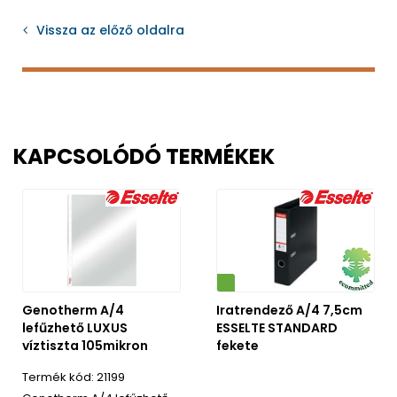
Vissza az előző oldalra
KAPCSOLÓDÓ TERMÉKEK
Környezetbarát
Genotherm A/4
Iratrendező A/4 7,5cm
lefűzhető LUXUS
ESSELTE STANDARD
víztiszta 105mikron
fekete
21199