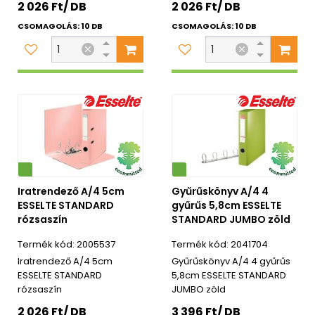
2 026 Ft/ DB
2 026 Ft/ DB
CSOMAGOLÁS: 10 DB
CSOMAGOLÁS: 10 DB
Környezetbarát
Iratrendező A/4 5cm
Gyűrűskönyv A/4 4
ESSELTE STANDARD
gyűrűs 5,8cm ESSELTE
rózsaszín
STANDARD JUMBO zöld
2005537
2041704
Iratrendező A/4 5cm
Gyűrűskönyv A/4 4 gyűrűs
ESSELTE STANDARD
5,8cm ESSELTE STANDARD
rózsaszín
JUMBO zöld
2 026 Ft/ DB
3 396 Ft/ DB