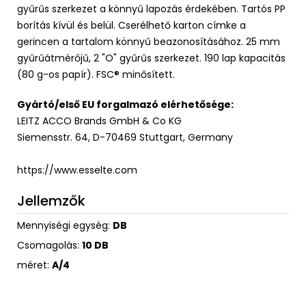
gyűrűs szerkezet a könnyű lapozás érdekében. Tartós PP
borítás kívül és belül. Cserélhető karton címke a
gerincen a tartalom könnyű beazonosításához. 25 mm
gyűrűátmérőjű, 2 "O" gyűrűs szerkezet. 190 lap kapacitás
(80 g-os papír). FSC® minősített.
Gyártó/első EU forgalmazó elérhetősége:
LEITZ ACCO Brands GmbH & Co KG
Siemensstr. 64, D-70469 Stuttgart, Germany
https://www.esselte.com
Jellemzők
Mennyiségi egység:
DB
Csomagolás:
10 DB
méret:
A/4