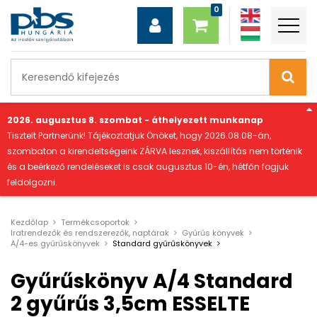
"
2026. augusztus 8. szombat - áthelyezett munkanap
Tisztelt Partnerünk! Tájékoztatjuk Önöket, hogy 2026.08.08-án,
szombaton a kirendeltségeink ZÁRVA lesznek, kiszállítás nem történik
és a beérkező rendeléseket is csak augusztus 10-én, hétfőn fogjuk
feldolgozni.
Kezdőlap
Termékcsoportok
Iratrendezők és rendszerezők, naptárak
Gyűrűs könyvek
A/4-es gyűrűskönyvek
Standard gyűrűskönyvek
Gyűrűskönyv A/4 Standard
2 gyűrűs 3,5cm ESSELTE