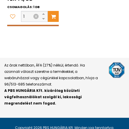
CSOMAGOLÁS: 1 DB
Az árak nettóban, ÁFA (27%) nélkül, értendő. Ha
azonnali választ szeretne a termékekkel, a
webáruházzal vagy cégünkkel kapcsolatban, hívja a
96/513-685 telefonszámot.
A PBS HUNGÁRIA Kft. kizárólag közületi
végfelhasználókat szolgál ki, lakossági
megrendelést nem fogad.
Copyright 2026 PBS HUNGÁRIA Kft. Minden jog fenntartva.