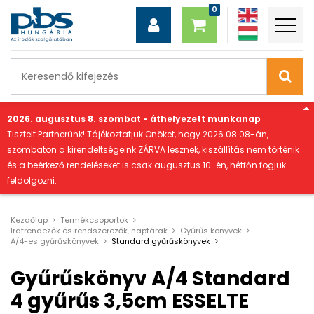
"
2026. augusztus 8. szombat - áthelyezett munkanap
Tisztelt Partnerünk! Tájékoztatjuk Önöket, hogy 2026.08.08-án,
szombaton a kirendeltségeink ZÁRVA lesznek, kiszállítás nem történik
és a beérkező rendeléseket is csak augusztus 10-én, hétfőn fogjuk
feldolgozni.
Kezdőlap
Termékcsoportok
Iratrendezők és rendszerezők, naptárak
Gyűrűs könyvek
A/4-es gyűrűskönyvek
Standard gyűrűskönyvek
Gyűrűskönyv A/4 Standard
4 gyűrűs 3,5cm ESSELTE