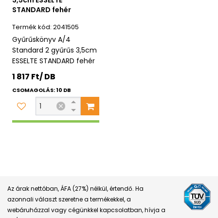
3,5cm ESSELTE
STANDARD fehér
2041505
Gyűrűskönyv A/4
Standard 2 gyűrűs 3,5cm
ESSELTE STANDARD fehér
1 817 Ft/ DB
CSOMAGOLÁS: 10 DB
Az árak nettóban, ÁFA (27%) nélkül, értendő. Ha
azonnali választ szeretne a termékekkel, a
webáruházzal vagy cégünkkel kapcsolatban, hívja a