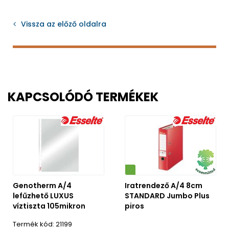
Vissza az előző oldalra
KAPCSOLÓDÓ TERMÉKEK
Környezetbarát
Genotherm A/4
Iratrendező A/4 8cm
lefűzhető LUXUS
STANDARD Jumbo Plus
víztiszta 105mikron
piros
21199