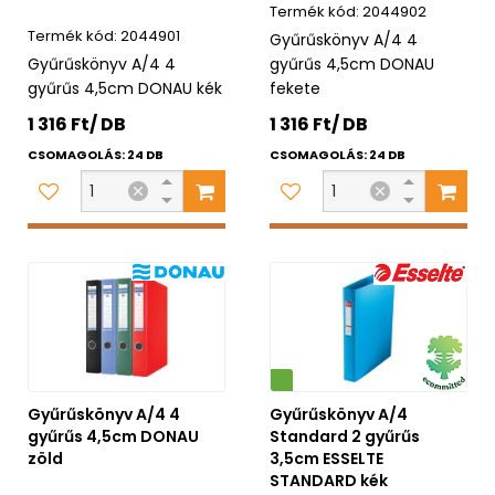
2044902
2044901
Gyűrűskönyv A/4 4
Gyűrűskönyv A/4 4
gyűrűs 4,5cm DONAU
gyűrűs 4,5cm DONAU kék
fekete
1 316 Ft/ DB
1 316 Ft/ DB
CSOMAGOLÁS: 24 DB
CSOMAGOLÁS: 24 DB
Környezetbarát
Gyűrűskönyv A/4 4
Gyűrűskönyv A/4
gyűrűs 4,5cm DONAU
Standard 2 gyűrűs
zöld
3,5cm ESSELTE
STANDARD kék