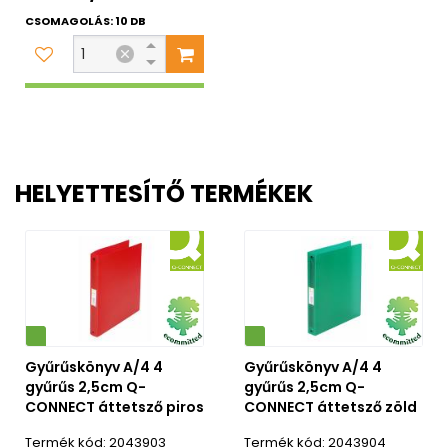
CSOMAGOLÁS: 10 DB
HELYETTESÍTŐ TERMÉKEK
Környezetbarát
Gyűrűskönyv A/4 4
Gyűrűskönyv A/4 4
gyűrűs 2,5cm Q-
gyűrűs 2,5cm Q-
CONNECT áttetsző piros
CONNECT áttetsző zöld
2043903
2043904