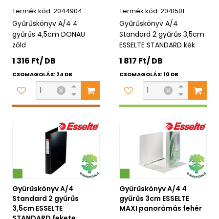
2044904
2041501
Gyűrűskönyv A/4 4
Gyűrűskönyv A/4
gyűrűs 4,5cm DONAU
Standard 2 gyűrűs 3,5cm
zöld
ESSELTE STANDARD kék
1 316 Ft/ DB
1 817 Ft/ DB
CSOMAGOLÁS: 24 DB
CSOMAGOLÁS: 10 DB
Környezetbarát
Gyűrűskönyv A/4
Gyűrűskönyv A/4 4
Standard 2 gyűrűs
gyűrűs 3cm ESSELTE
3,5cm ESSELTE
MAXI panorámás fehér
STANDARD fekete