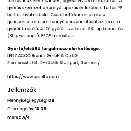
tárolásához. Élénk színben, egyedi VIVIDA mintázattal. "O"
gyűrűs szerkezet a könnyű lapozás érdekében. Tartós PP
borítás kívül és belül. Cserélhető karton címke a
gerincen a tartalom könnyű beazonosításához. 25 mm
gyűrűátmérőjű, 4 "O" gyűrűs szerkezet. 190 lap kapacitás
(80 g-os papír). FSC® minősített.
Gyártó/első EU forgalmazó elérhetősége:
LEITZ ACCO Brands GmbH & Co KG
Siemensstr. 64, D-70469 Stuttgart, Germany
https://www.esselte.com
Jellemzők
Mennyiségi egység:
DB
Csomagolás:
10 DB
méret:
A/4